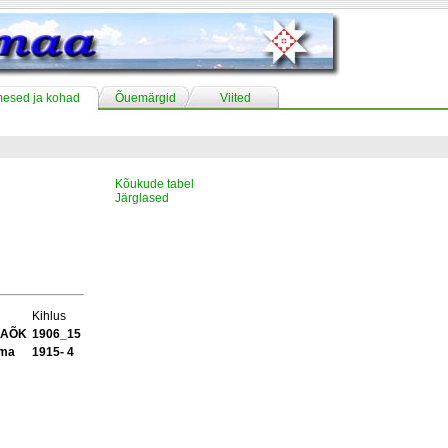
mesed ja kohad
Õuemärgid
Viited
Kõukude tabel
Järglased
Kihlus
i AÕK
1906_15
ama
1915- 4