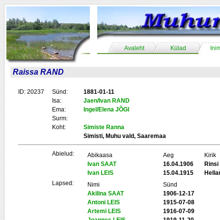
Avaleht
Külad
Ini
Raissa RAND
ID: 20237
Sünd:
1881-01-11
Isa:
Jaen/Ivan RAND
Ema:
Ingel/Elena JÕGI
Surm:
Koht:
Simiste Ranna
Simisti, Muhu vald, Saaremaa
Abielud:
Abikaasa
Aeg
Kirik
Ivan SAAT
16.04.1906
Rins
Ivan LEIS
15.04.1915
Hell
Lapsed:
Nimi
Sünd
Akilina SAAT
1906-12-17
Antoni LEIS
1915-07-08
Artemi LEIS
1916-07-09