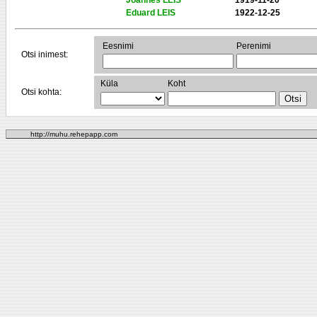
Joannes LEIS
1919-11-20
Eduard LEIS
1922-12-25
Eesnimi
Perenimi
Otsi inimest:
Küla
Koht
Otsi kohta:
http://muhu.rehepapp.com