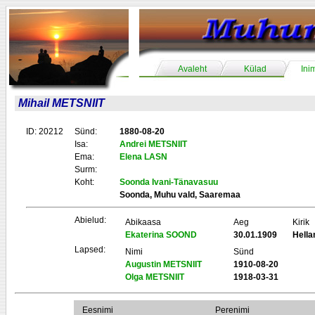
Avaleht
Külad
Ini
Mihail METSNIIT
ID: 20212
Sünd:
1880-08-20
Isa:
Andrei METSNIIT
Ema:
Elena LASN
Surm:
Koht:
Soonda Ivani-Tänavasuu
Soonda, Muhu vald, Saaremaa
Abielud:
Abikaasa
Aeg
Kirik
Ekaterina SOOND
30.01.1909
Hell
Lapsed:
Nimi
Sünd
Augustin METSNIIT
1910-08-20
Olga METSNIIT
1918-03-31
Eesnimi
Perenimi