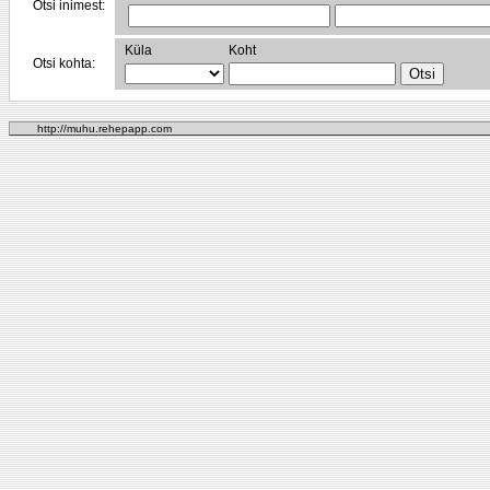
Otsi inimest:
Küla
Koht
Otsi kohta:
http://muhu.rehepapp.com