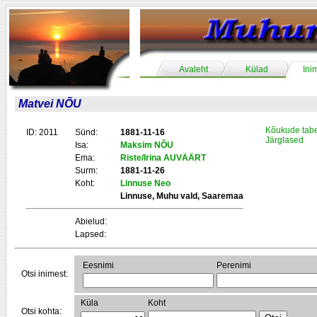
Avaleht
Külad
Ini
Matvei NÕU
Kõukude tabe
ID: 2011
Sünd:
1881-11-16
Järglased
Isa:
Maksim NÕU
Ema:
Riste/Irina AUVÄÄRT
Surm:
1881-11-26
Koht:
Linnuse Neo
Linnuse, Muhu vald, Saaremaa
Abielud:
Lapsed:
Eesnimi
Perenimi
Otsi inimest:
Küla
Koht
Otsi kohta: