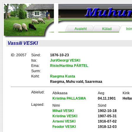
Avaleht
Külad
Ini
Vassili VESKI
ID: 20057
Sünd:
1876-10-23
Isa:
Juri/Georgi VESKI
Ema:
Riste/Haritina PÄRTEL
Surm:
Koht:
Raegma Kusta
Raegma, Muhu vald, Saaremaa
Abielud:
Abikaasa
Aeg
Kirik
Kristina PALLASMA
04.11.1901
Hell
Lapsed:
Nimi
Sünd
Mihail VESKI
1902-10-18
Kristina VESKI
1907-05-31
Artemi VESKI
1916-07-02
Feodor VESKI
1918-12-03