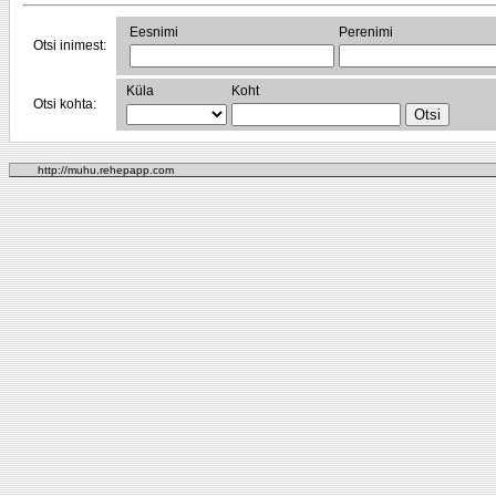
Eesnimi
Perenimi
Otsi inimest:
Küla
Koht
Otsi kohta:
http://muhu.rehepapp.com