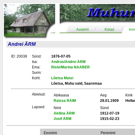
Avaleht
Külad
Ini
Andrei ÄRM
ID: 20038
Sünd:
1876-07-05
Isa:
Andrus/Andrei ÄRM
Ema:
Riste/Marina NAABER
Surm:
Koht:
Lõetsa Matsi
Lõetsa, Muhu vald, Saaremaa
Abielud:
Abikaasa
Aeg
Kirik
Raissa RÄIM
28.01.1909
Hell
Lapsed:
Nimi
Sünd
Akilina ÄRM
1912-07-19
Josif ÄRM
1915-02-23
Eesnimi
Perenimi