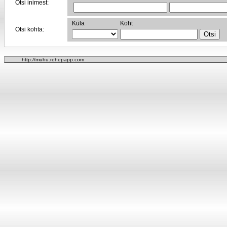
Otsi inimest:
Küla
Koht
Otsi kohta:
http://muhu.rehepapp.com