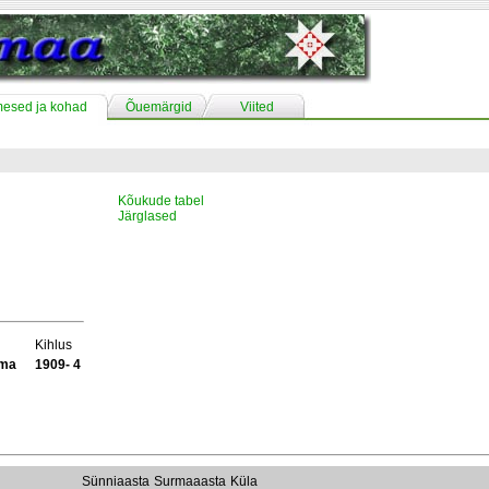
mesed ja kohad
Õuemärgid
Viited
Kõukude tabel
Järglased
Kihlus
ama
1909- 4
Sünniaasta
Surmaaasta
Küla