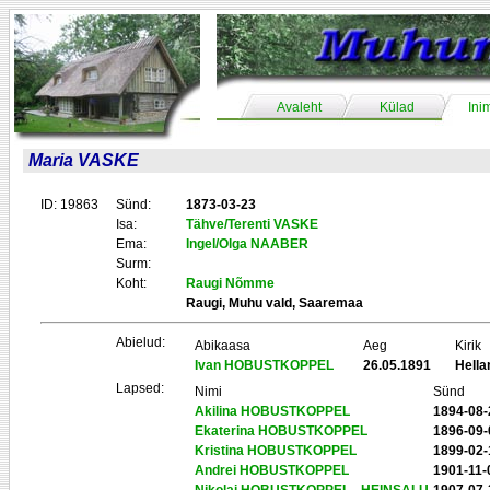
Avaleht
Külad
Ini
Maria VASKE
ID: 19863
Sünd:
1873-03-23
Isa:
Tähve/Terenti VASKE
Ema:
Ingel/Olga NAABER
Surm:
Koht:
Raugi Nõmme
Raugi, Muhu vald, Saaremaa
Abielud:
Abikaasa
Aeg
Kirik
Ivan HOBUSTKOPPEL
26.05.1891
Hell
Lapsed:
Nimi
Sünd
Akilina HOBUSTKOPPEL
1894-08-
Ekaterina HOBUSTKOPPEL
1896-09-
Kristina HOBUSTKOPPEL
1899-02-
Andrei HOBUSTKOPPEL
1901-11-