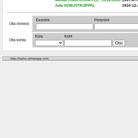
Nikolai HOBUSTKOPPEL _HEINSALU
1907-07-
Julia HOBUSTKOPPEL
1910-12-
Eesnimi
Perenimi
Otsi inimest:
Küla
Koht
Otsi kohta:
http://muhu.rehepapp.com