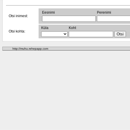
Eesnimi
Perenimi
Otsi inimest:
Küla
Koht
Otsi kohta:
http://muhu.rehepapp.com