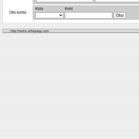
Küla
Koht
Otsi kohta:
http://muhu.rehepapp.com