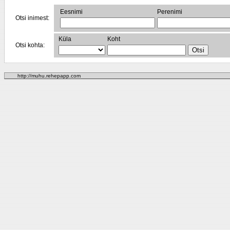
Eesnimi
Perenimi
Otsi inimest:
Küla
Koht
Otsi kohta:
http://muhu.rehepapp.com