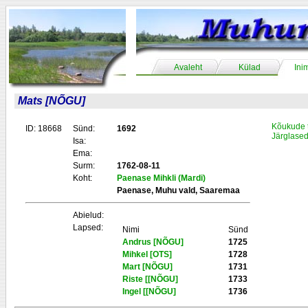
Avaleht
Külad
Ini
Mats [NÕGU]
Kõukude 
ID: 18668
Sünd:
1692
Järglase
Isa:
Ema:
Surm:
1762-08-11
Koht:
Paenase Mihkli (Mardi)
Paenase, Muhu vald, Saaremaa
Abielud:
Lapsed:
Nimi
Sünd
Andrus [NÕGU]
1725
Mihkel [OTS]
1728
Mart [NÕGU]
1731
Riste [[NÕGU]
1733
Ingel [[NÕGU]
1736