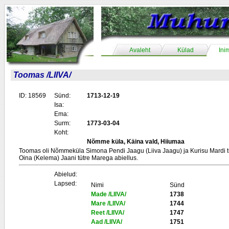
Avaleht
Külad
Ini
Toomas /LIIVA/
ID: 18569
Sünd:
1713-12-19
Isa:
Ema:
Surm:
1773-03-04
Koht:
Nõmme küla, Käina vald, Hiiumaa
Toomas oli Nõmmeküla Simona Pendi Jaagu (Liiva Jaagu) ja Kurisu Mardi t
Oina (Kelema) Jaani tütre Marega abiellus.
Abielud:
Lapsed:
Nimi
Sünd
Made /LIIVA/
1738
Mare /LIIVA/
1744
Reet /LIIVA/
1747
Aad /LIIVA/
1751