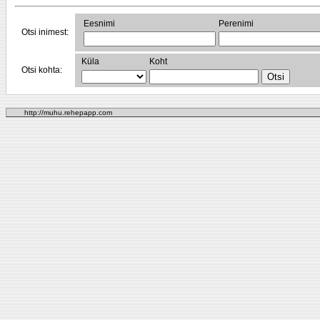
Eesnimi
Perenimi
Otsi inimest:
Küla
Koht
Otsi kohta:
http://muhu.rehepapp.com