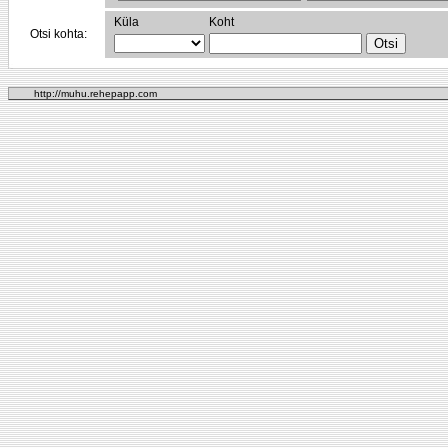
Küla
Koht
Otsi kohta:
http://muhu.rehepapp.com