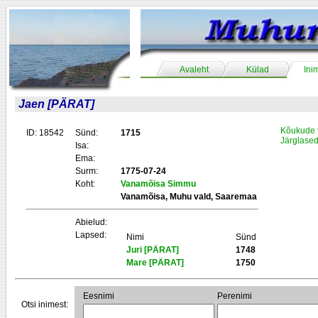
Avaleht
Külad
Ini
Jaen [PÄRAT]
Kõukude 
ID: 18542
Sünd:
1715
Järglase
Isa:
Ema:
Surm:
1775-07-24
Koht:
Vanamõisa Simmu
Vanamõisa, Muhu vald, Saaremaa
Abielud:
Lapsed:
Nimi
Sünd
Juri [PÄRAT]
1748
Mare [PÄRAT]
1750
Eesnimi
Perenimi
Otsi inimest: