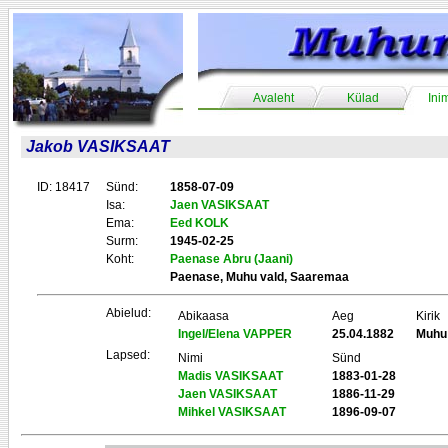
Avaleht
Külad
Ini
Jakob VASIKSAAT
ID: 18417
Sünd:
1858-07-09
Isa:
Jaen VASIKSAAT
Ema:
Eed KOLK
Surm:
1945-02-25
Koht:
Paenase Abru (Jaani)
Paenase, Muhu vald, Saaremaa
Abielud:
Abikaasa
Aeg
Kirik
Ingel/Elena VAPPER
25.04.1882
Muhu
Lapsed:
Nimi
Sünd
Madis VASIKSAAT
1883-01-28
Jaen VASIKSAAT
1886-11-29
Mihkel VASIKSAAT
1896-09-07