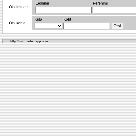
Eesnimi
Perenimi
Otsi inimest:
Küla
Koht
Otsi kohta:
http://muhu.rehepapp.com