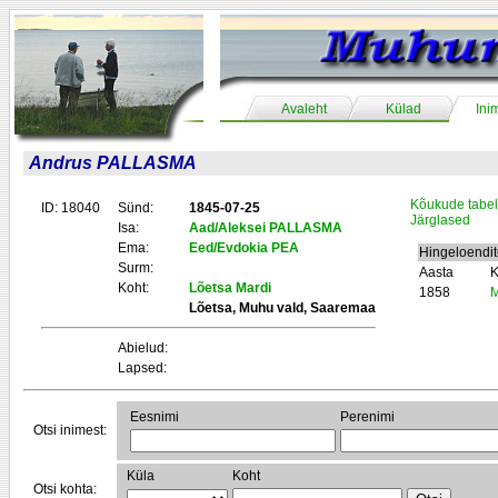
Avaleht
Külad
Ini
Andrus PALLASMA
Kõukude tabel
ID: 18040
Sünd:
1845-07-25
Järglased
Isa:
Aad/Aleksei PALLASMA
Ema:
Eed/Evdokia PEA
Hingeloendi
Surm:
Aasta
K
Koht:
Lõetsa Mardi
1858
M
Lõetsa, Muhu vald, Saaremaa
Abielud:
Lapsed:
Eesnimi
Perenimi
Otsi inimest:
Küla
Koht
Otsi kohta: