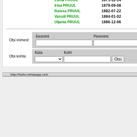
Elena PRUUL
1875-12-14
Irina PRUUL
1879-09-08
Raissa PRUUL
1882-07-22
Vassili PRUUL
1884-01-02
Uljania PRUUL
1886-12-06
Eesnimi
Perenimi
Otsi inimest:
Küla
Koht
Otsi kohta:
http://muhu.rehepapp.com