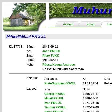
Avaleht
Külad
Ini
Mihkel/Mihail PRUUL
ID: 17763
Sünd:
1842-09-11
Isa:
Jaen PRUUL
Ema:
Riste TUKK
Surm:
1915-02-11
Koht:
Rässa Kaegu-Andruse
Rässa, Muhu vald, Saaremaa
Abielud:
Abikaasa
Aeg
Kirik
Riste/Agripina ÖÖVEL
01.11.1864
Hell
Lapsed:
Nimi
Sünd
Georgi PRUUL
1866-03-17
Mihail PRUUL
1868-06-11
Ivan PRUUL
1871-06-16
Timofei PRUUL
1872-12-09