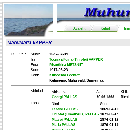
Avaleht
Külad
Ini
Mare/Maria VAPPER
ID: 17757
Sünd:
1842-09-04
Isa:
Toomas/Foma (Timofei) VAPPER
Ema:
Riste/Irina METSNIIT
Surm:
1917-05-23
Koht:
Külasema Leemeti
Külasema, Muhu vald, Saaremaa
Abielud:
Abikaasa
Aeg
Kirik
Georgi PALLAS
30.06.1868
Rinsi
Lapsed:
Nimi
Sünd
Feodor PALLAS
1869-04-10
Timofei (Timotheus) PALLAS
1871-08-14
Matvei PALLAS
1874-01-18
Maria PALLAS
1876-01-16