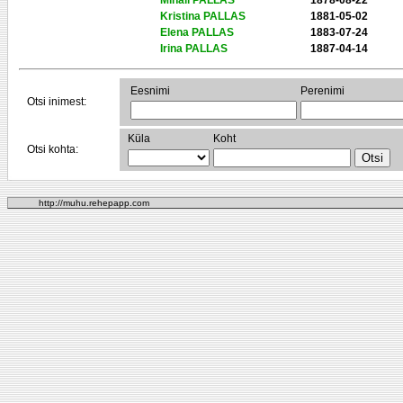
Mihail PALLAS
1878-08-22
Kristina PALLAS
1881-05-02
Elena PALLAS
1883-07-24
Irina PALLAS
1887-04-14
Eesnimi
Perenimi
Otsi inimest:
Küla
Koht
Otsi kohta:
http://muhu.rehepapp.com