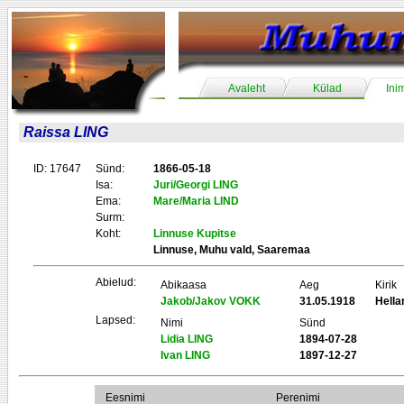
Avaleht
Külad
Ini
Raissa LING
ID: 17647
Sünd:
1866-05-18
Isa:
Juri/Georgi LING
Ema:
Mare/Maria LIND
Surm:
Koht:
Linnuse Kupitse
Linnuse, Muhu vald, Saaremaa
Abielud:
Abikaasa
Aeg
Kirik
Jakob/Jakov VOKK
31.05.1918
Hell
Lapsed:
Nimi
Sünd
Lidia LING
1894-07-28
Ivan LING
1897-12-27
Eesnimi
Perenimi