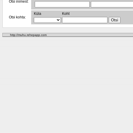
Otsi inimest:
Küla
Koht
Otsi kohta:
http://muhu.rehepapp.com