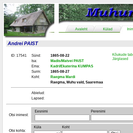
Avaleht
Külad
Ini
Andrei PAIST
Kõukude tab
ID: 17541
Sünd:
1865-08-22
Järglased
Isa:
Madis/Matvei PAIST
Ema:
Kadri/Ekaterina KUMPAS
Surm:
1865-08-27
Koht:
Raegma Mardi
Raegma, Muhu vald, Saaremaa
Abielud:
Lapsed:
Eesnimi
Perenimi
Otsi inimest:
Küla
Koht
Otsi kohta: