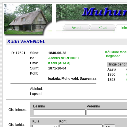
Avaleht
Külad
Ini
Kadri VERENDEL
Kõukude tabe
ID: 17521
Sünd:
1840-06-28
Järglased
Isa:
Andrus VERENDEL
Ema:
Kadri [AGAR]
Hingeloendi
Surm:
1871-10-04
Aasta
Koht:
1850
Igaküla, Muhu vald, Saaremaa
1858
Abielud:
Lapsed:
Eesnimi
Perenimi
Otsi inimest:
Küla
Koht
Otsi kohta: