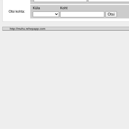
Küla
Koht
Otsi kohta:
http://muhu.rehepapp.com