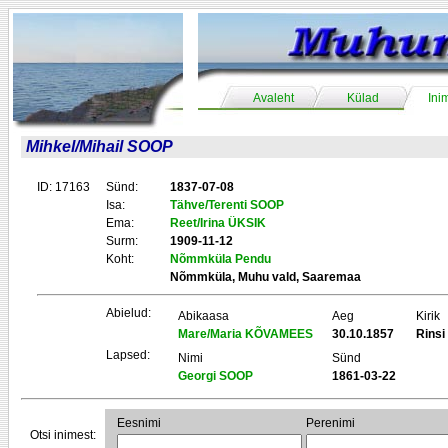
Avaleht
Külad
Ini
Mihkel/Mihail SOOP
ID: 17163
Sünd:
1837-07-08
Isa:
Tähve/Terenti SOOP
Ema:
Reet/Irina ÜKSIK
Surm:
1909-11-12
Koht:
Nõmmküla Pendu
Nõmmküla, Muhu vald, Saaremaa
Abielud:
Abikaasa
Aeg
Kirik
Mare/Maria KÕVAMEES
30.10.1857
Rinsi
Lapsed:
Nimi
Sünd
Georgi SOOP
1861-03-22
Eesnimi
Perenimi
Otsi inimest: