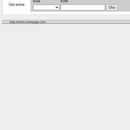
Küla
Koht
Otsi kohta:
http://muhu.rehepapp.com