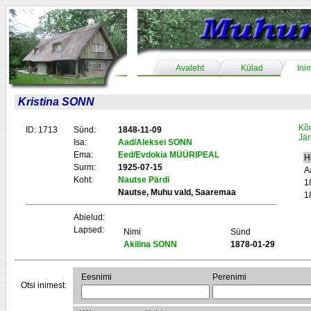
Avaleht
Külad
Ini
Kristina SONN
Kõ
ID: 1713
Sünd:
1848-11-09
Jär
Isa:
Aad/Aleksei SONN
Ema:
Eed/Evdokia MÜÜRIPEAL
H
Surm:
1925-07-15
A
Koht:
Nautse Pärdi
1
Nautse, Muhu vald, Saaremaa
1
Abielud:
Lapsed:
Nimi
Sünd
Akilina SONN
1878-01-29
Eesnimi
Perenimi
Otsi inimest: