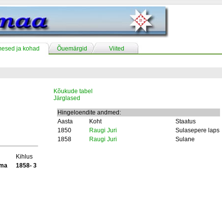
mesed ja kohad
Õuemärgid
Viited
Kõukude tabel
Järglased
Hingeloendite andmed:
Aasta
Koht
Staatus
1850
Raugi Juri
Sulasepere laps
1858
Raugi Juri
Sulane
Kihlus
ama
1858- 3