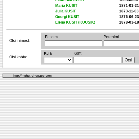
Ekaterina KUSIT
1868-06-07
Maria KUSIT
1871-01-21
Julia KUSIT
1873-11-03
Georgi KUSIT
1876-06-23
Elena KUSIT (KUUSIK)
1878-03-18
Eesnimi
Perenimi
Otsi inimest:
Küla
Koht
Otsi kohta:
http://muhu.rehepapp.com