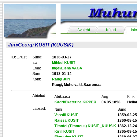
Avaleht
Külad
Ini
Juri/Georgi KUSIT (KUUSIK)
ID: 17015
Sünd:
1836-03-27
Isa:
Mihkel KUSIT
Ema:
Ingel/Elena VAGA
Surm:
1913-01-14
Koht:
Raugi Juri
Raugi, Muhu vald, Saaremaa
Abielud:
Abikaasa
Aeg
Kirik
Kadri/Ekaterina KIPPER
04.05.1858
Hell
Lapsed:
Nimi
Sünd
Vassili KUSIT
1859-02-25
Raissa KUSIT
1860-08-15
Timofei (Timoteus) KUSIT _KUUSIK
1862-12-24
Kirill KUSIT
1865-09-15