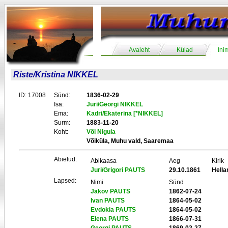
Avaleht
Külad
Ini
Riste/Kristina NIKKEL
ID: 17008
Sünd:
1836-02-29
Isa:
Juri/Georgi NIKKEL
Ema:
Kadri/Ekaterina [*NIKKEL]
Surm:
1883-11-20
Koht:
Või Nigula
Võiküla, Muhu vald, Saaremaa
Abielud:
Abikaasa
Aeg
Kirik
Juri/Grigori PAUTS
29.10.1861
Hell
Lapsed:
Nimi
Sünd
Jakov PAUTS
1862-07-24
Ivan PAUTS
1864-05-02
Evdokia PAUTS
1864-05-02
Elena PAUTS
1866-07-31