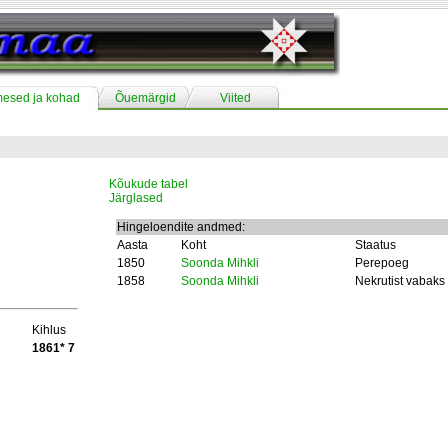
mesed ja kohad
Õuemärgid
Viited
Kõukude tabel
Järglased
Hingeloendite andmed:
Aasta
Koht
Staatus
1850
Soonda Mihkli
Perepoeg
1858
Soonda Mihkli
Nekrutist vabaks 
Kihlus
1861* 7