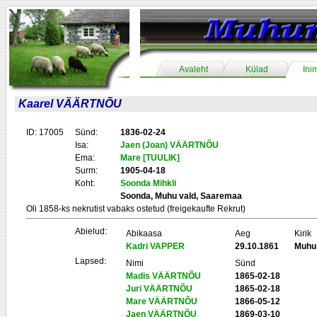
Avaleht
Külad
Ini
Kaarel VÄÄRTNÕU
ID: 17005
Sünd:
1836-02-24
Isa:
Jaen (Joan) VÄÄRTNÕU
Ema:
Mare [TUULIK]
Surm:
1905-04-18
Koht:
Soonda Mihkli
Soonda, Muhu vald, Saaremaa
Oli 1858-ks nekrutist vabaks ostetud (freigekaufte Rekrut)
Abielud:
Abikaasa
Aeg
Kirik
Kadri VAPPER
29.10.1861
Muhu
Lapsed:
Nimi
Sünd
Madis VÄÄRTNÕU
1865-02-18
Juri VÄÄRTNÕU
1865-02-18
Mare VÄÄRTNÕU
1866-05-12
Jaen VÄÄRTNÕU
1869-03-10