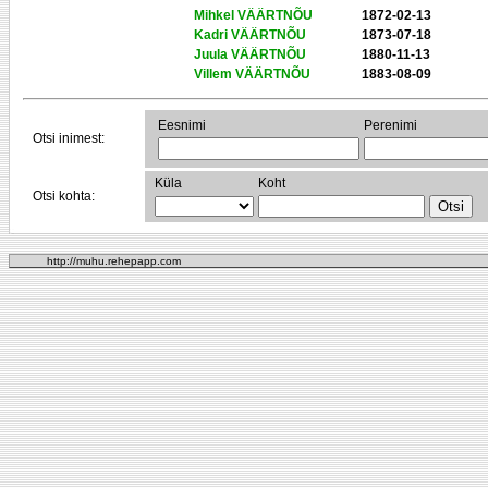
Mihkel VÄÄRTNÕU
1872-02-13
Kadri VÄÄRTNÕU
1873-07-18
Juula VÄÄRTNÕU
1880-11-13
Villem VÄÄRTNÕU
1883-08-09
Eesnimi
Perenimi
Otsi inimest:
Küla
Koht
Otsi kohta:
http://muhu.rehepapp.com