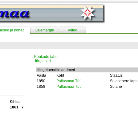
mesed ja kohad
Õuemärgid
Viited
Kõukude tabel
Järglased
Hingeloendite andmed:
Aasta
Koht
Staatus
1850
Pallasmaa Tüü
Sulasepere laps
1858
Pallasmaa Tüü
Sulane
Kihlus
1861_ 7