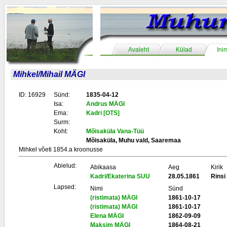
Avaleht
Külad
Ini
Mihkel/Mihail MÄGI
ID: 16929
Sünd:
1835-04-12
Isa:
Andrus MÄGI
Ema:
Kadri [OTS]
Surm:
Koht:
Mõisaküla Vana-Tüü
Mõisaküla, Muhu vald, Saaremaa
Mihkel võeti 1854.a kroonusse
Abielud:
Abikaasa
Aeg
Kirik
Kadri/Ekaterina SUU
28.05.1861
Rinsi
Lapsed:
Nimi
Sünd
(ristimata) MÄGI
1861-10-17
(ristimata) MÄGI
1861-10-17
Elena MÄGI
1862-09-09
Maksim MÄGI
1864-08-21