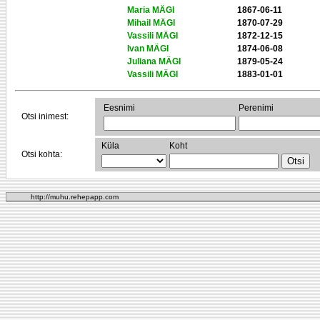
Maria MÄGI
1867-06-11
Mihail MÄGI
1870-07-29
Vassili MÄGI
1872-12-15
Ivan MÄGI
1874-06-08
Juliana MÄGI
1879-05-24
Vassili MÄGI
1883-01-01
Eesnimi
Perenimi
Otsi inimest:
Küla
Koht
Otsi kohta:
http://muhu.rehepapp.com