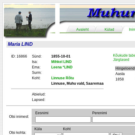
Avaleht
Külad
Ini
Maria LIND
Kõukude tabe
ID: 16866
Sünd:
1855-10-01
Järglased
Isa:
Mihkel LIND
Ema:
Leena *LIND
Hingeloend
Surm:
Aasta
Koht:
Linnuse Rõtu
1858
Linnuse, Muhu vald, Saaremaa
Abielud:
Lapsed:
Eesnimi
Perenimi
Otsi inimest:
Küla
Koht
Otsi kohta: