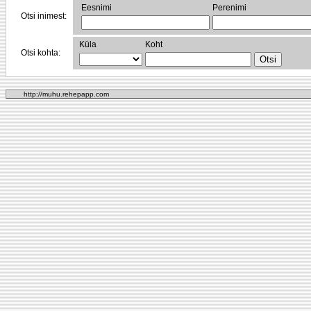
Eesnimi
Perenimi
Otsi inimest:
Küla
Koht
Otsi kohta:
http://muhu.rehepapp.com