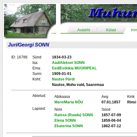
Avaleht
Külad
Ini
Juri/Georgi SONN
ID: 16786
Sünd:
1834-03-23
Isa:
Aad/Aleksei SONN
Ema:
Eed/Evdokia MÜÜRIPEAL
Surm:
1909-01-01
Koht:
Nautse Pärdi
Nautse, Muhu vald, Saaremaa
Abielud:
Abikaasa
Aeg
Kirik
Mare/Maria NÕU
07.01.1857
Rinsi
Lapsed:
Nimi
Sünd
Raissa (Ruudu) SONN
1857-07-09
Elena SONN
1859-06-04
Ekaterina SONN
1862-07-12