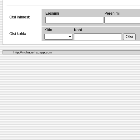
Eesnimi
Perenimi
Otsi inimest:
Küla
Koht
Otsi kohta:
http://muhu.rehepapp.com