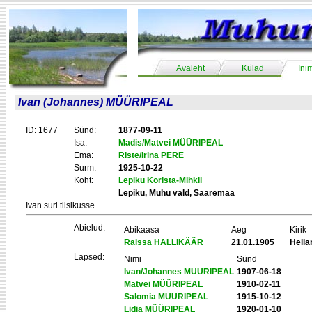
Avaleht
Külad
Ini
Ivan (Johannes) MÜÜRIPEAL
ID: 1677
Sünd:
1877-09-11
Isa:
Madis/Matvei MÜÜRIPEAL
Ema:
Riste/Irina PERE
Surm:
1925-10-22
Koht:
Lepiku Korista-Mihkli
Lepiku, Muhu vald, Saaremaa
Ivan suri tiisikusse
Abielud:
Abikaasa
Aeg
Kirik
Raissa HALLIKÄÄR
21.01.1905
Hell
Lapsed:
Nimi
Sünd
Ivan/Johannes MÜÜRIPEAL
1907-06-18
Matvei MÜÜRIPEAL
1910-02-11
Salomia MÜÜRIPEAL
1915-10-12
Lidia MÜÜRIPEAL
1920-01-10