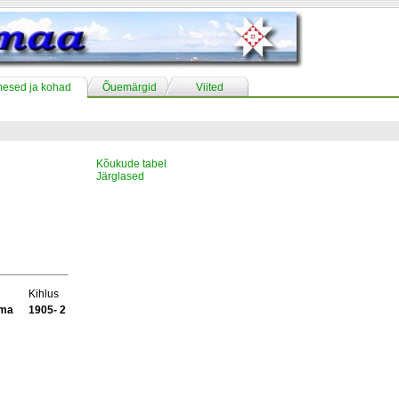
mesed ja kohad
Õuemärgid
Viited
Kõukude tabel
Järglased
Kihlus
ama
1905- 2