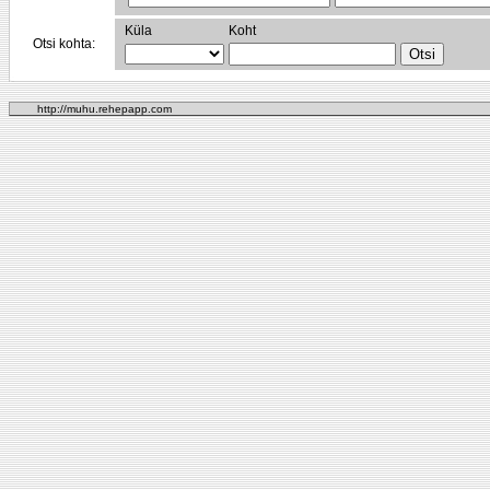
Küla
Koht
Otsi kohta:
http://muhu.rehepapp.com