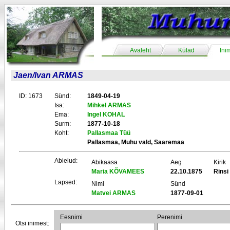
Avaleht
Külad
Ini
Jaen/Ivan ARMAS
ID: 1673
Sünd:
1849-04-19
Isa:
Mihkel ARMAS
Ema:
Ingel KOHAL
Surm:
1877-10-18
Koht:
Pallasmaa Tüü
Pallasmaa, Muhu vald, Saaremaa
Abielud:
Abikaasa
Aeg
Kirik
Maria KÕVAMEES
22.10.1875
Rinsi
Lapsed:
Nimi
Sünd
Matvei ARMAS
1877-09-01
Eesnimi
Perenimi
Otsi inimest: