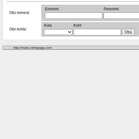
Eesnimi
Perenimi
Otsi inimest:
Küla
Koht
Otsi kohta:
http://muhu.rehepapp.com