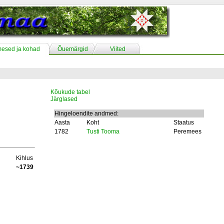
mesed ja kohad
Õuemärgid
Viited
Kõukude tabel
Järglased
Hingeloendite andmed:
Aasta
Koht
Staatus
1782
Tusti Tooma
Peremees
Kihlus
~1739