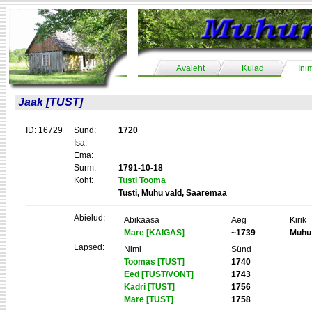
Avaleht
Külad
Ini
Jaak [TUST]
ID: 16729
Sünd:
1720
Isa:
Ema:
Surm:
1791-10-18
Koht:
Tusti Tooma
Tusti, Muhu vald, Saaremaa
Abielud:
Abikaasa
Aeg
Kirik
Mare [KAIGAS]
~1739
Muhu
Lapsed:
Nimi
Sünd
Toomas [TUST]
1740
Eed [TUST/VONT]
1743
Kadri [TUST]
1756
Mare [TUST]
1758