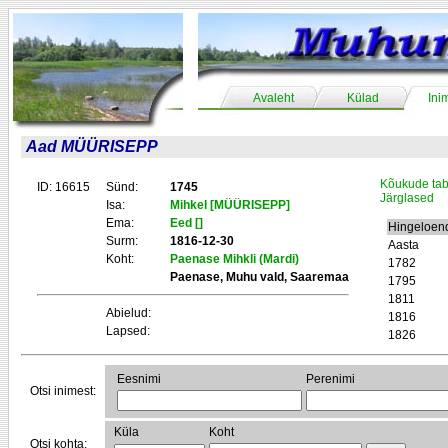
Avaleht
Külad
Ini
Aad MÜÜRISEPP
Kõukude tab
ID: 16615
Sünd:
1745
Järglased
Isa:
Mihkel [MÜÜRISEPP]
Ema:
Eed []
Hingeloen
Surm:
1816-12-30
Aasta
Koht:
Paenase Mihkli (Mardi)
1782
Paenase, Muhu vald, Saaremaa
1795
1811
Abielud:
1816
Lapsed:
1826
Eesnimi
Perenimi
Otsi inimest:
Küla
Koht
Otsi kohta: