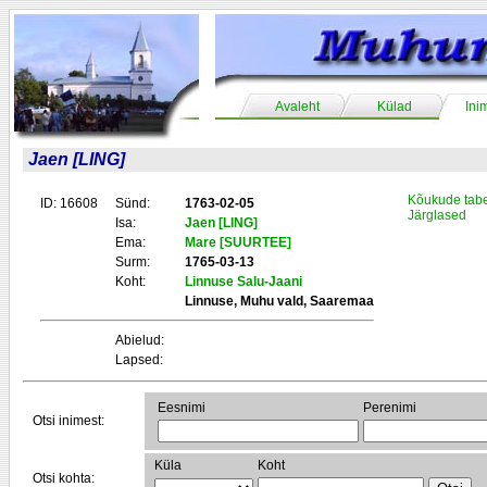
Avaleht
Külad
Ini
Jaen [LING]
Kõukude tabe
ID: 16608
Sünd:
1763-02-05
Järglased
Isa:
Jaen [LING]
Ema:
Mare [SUURTEE]
Surm:
1765-03-13
Koht:
Linnuse Salu-Jaani
Linnuse, Muhu vald, Saaremaa
Abielud:
Lapsed:
Eesnimi
Perenimi
Otsi inimest:
Küla
Koht
Otsi kohta: