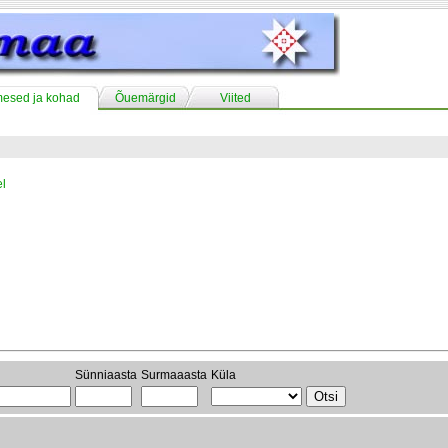
mesed ja kohad
Õuemärgid
Viited
l
Sünniaasta
Surmaaasta
Küla