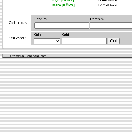
Ingel [KÕRV]
1768-10-24
Mare [KÕRV]
1771-03-29
Eesnimi
Perenimi
Otsi inimest:
Küla
Koht
Otsi kohta:
http://muhu.rehepapp.com