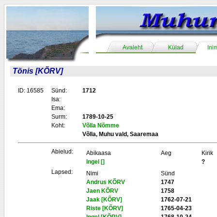
Avaleht
Külad
Ini
Tõnis [KÕRV]
ID: 16585
Sünd:
1712
Isa:
Ema:
Surm:
1789-10-25
Koht:
Võlla Nõmme
Võlla, Muhu vald, Saaremaa
Abielud:
Abikaasa
Aeg
Kirik
Ingel []
?
Lapsed:
Nimi
Sünd
Andrus KÕRV
1747
Jaen KÕRV
1758
Jaak [KÕRV]
1762-07-21
Riste [KÕRV]
1765-04-23