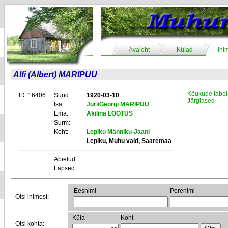
Avaleht
Külad
Ini
Alfi (Albert) MARIPUU
Kõukude tabel
ID: 16406
Sünd:
1920-03-10
Järglased
Isa:
Juri/Georgi MARIPUU
Ema:
Akilina LOOTUS
Surm:
Koht:
Lepiku Männiku-Jaani
Lepiku, Muhu vald, Saaremaa
Abielud:
Lapsed:
Eesnimi
Perenimi
Otsi inimest:
Küla
Koht
Otsi kohta: