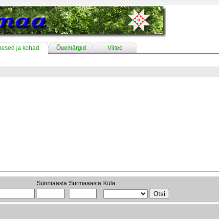
mesed ja kohad
Õuemärgid
Viited
Sünniaasta
Surmaaasta
Küla