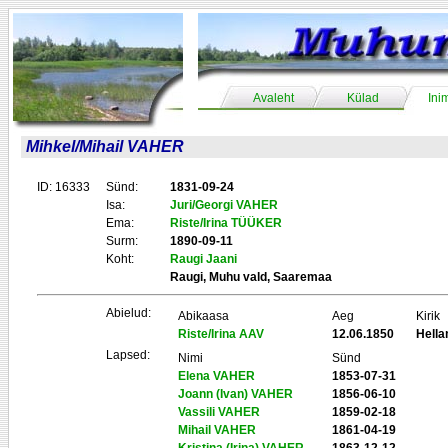
Avaleht
Külad
Ini
Mihkel/Mihail VAHER
ID: 16333
Sünd:
1831-09-24
Isa:
Juri/Georgi VAHER
Ema:
Riste/Irina TÜÜKER
Surm:
1890-09-11
Koht:
Raugi Jaani
Raugi, Muhu vald, Saaremaa
Abielud:
Abikaasa
Aeg
Kirik
Riste/Irina AAV
12.06.1850
Hell
Lapsed:
Nimi
Sünd
Elena VAHER
1853-07-31
Joann (Ivan) VAHER
1856-06-10
Vassili VAHER
1859-02-18
Mihail VAHER
1861-04-19