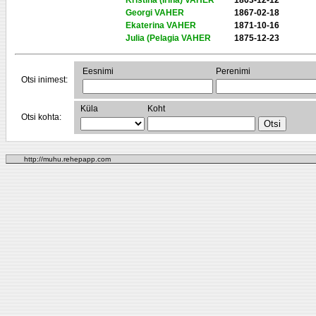
Kristina (Irina) VAHER
1863-12-12
Georgi VAHER
1867-02-18
Ekaterina VAHER
1871-10-16
Julia (Pelagia VAHER
1875-12-23
Eesnimi
Perenimi
Otsi inimest:
Küla
Koht
Otsi kohta:
http://muhu.rehepapp.com