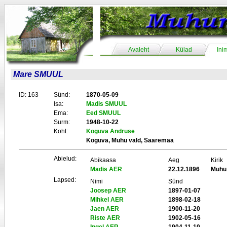
Avaleht
Külad
Ini
Mare SMUUL
ID: 163
Sünd:
1870-05-09
Isa:
Madis SMUUL
Ema:
Eed SMUUL
Surm:
1948-10-22
Koht:
Koguva Andruse
Koguva, Muhu vald, Saaremaa
Abielud:
Abikaasa
Aeg
Kirik
Madis AER
22.12.1896
Muhu
Lapsed:
Nimi
Sünd
Joosep AER
1897-01-07
Mihkel AER
1898-02-18
Jaen AER
1900-11-20
Riste AER
1902-05-16