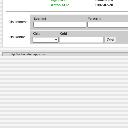
Ingel AER
1904-11-10
Anton AER
1907-07-28
Eesnimi
Perenimi
Otsi inimest:
Küla
Koht
Otsi kohta:
http://muhu.rehepapp.com