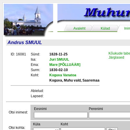
Avaleht
Külad
Ini
Andrus SMUUL
Kõukude tabe
ID: 16081
Sünd:
1828-11-25
Järglased
Isa:
Juri SMUUL
Ema:
Mare [PÕLLUÄÄR]
Surm:
1830-02-10
Koht:
Koguva Vanatoa
Koguva, Muhu vald, Saaremaa
Abielud:
Lapsed:
Eesnimi
Perenimi
Otsi inimest:
Küla
Koht
Otsi kohta: