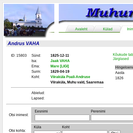
Avaleht
Külad
Ini
Andrus VAHA
Kõukude tab
ID: 15803
Sünd:
1825-12-11
Järglased
Isa:
Jaak VAHA
Ema:
Mare [LIGI]
Hingeloen
Surm:
1829-04-19
Aasta
Koht:
Viiraküla Poali-Andruse
1826
Viiraküla, Muhu vald, Saaremaa
Abielud:
Lapsed:
Eesnimi
Perenimi
Otsi inimest:
Küla
Koht
Otsi kohta: