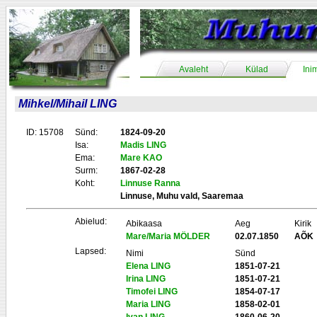
Avaleht
Külad
Ini
Mihkel/Mihail LING
ID: 15708
Sünd:
1824-09-20
Isa:
Madis LING
Ema:
Mare KAO
Surm:
1867-02-28
Koht:
Linnuse Ranna
Linnuse, Muhu vald, Saaremaa
Abielud:
Abikaasa
Aeg
Kirik
Mare/Maria MÖLDER
02.07.1850
AÕK
Lapsed:
Nimi
Sünd
Elena LING
1851-07-21
Irina LING
1851-07-21
Timofei LING
1854-07-17
Maria LING
1858-02-01