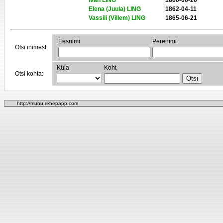
Ivan LING
1860-06-20
Elena (Juula) LING
1862-04-11
Vassili (Villem) LING
1865-06-21
Eesnimi
Perenimi
Otsi inimest:
Küla
Koht
Otsi kohta:
http://muhu.rehepapp.com