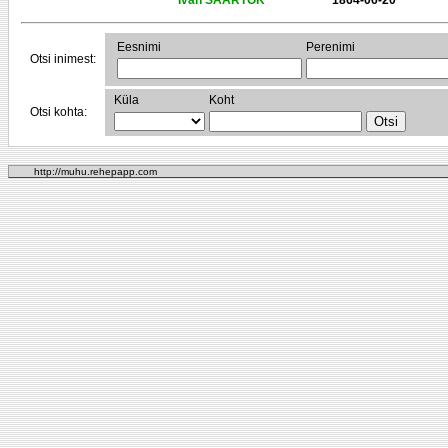
Ivan SAARTOK
1864-06-20
Eesnimi
Perenimi
Otsi inimest:
Küla
Koht
Otsi kohta:
http://muhu.rehepapp.com