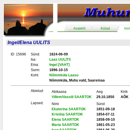
Avaleht
Külad
Ini
Ingel/Elena UULITS
ID: 15696
Sünd:
1824-06-09
Isa:
Laas UULITS
Ema:
Ingel [VAHT]
Surm:
1896-10-15
Koht:
Nõmmküla Laasu
Nõmmküla, Muhu vald, Saaremaa
Abielud:
Abikaasa
Aeg
Kirik
Villem/Vassili SAARTOK
29.10.1850
AÕK
Lapsed:
Nimi
Sünd
Ekaterina SAARTOK
1851-09-18
Kristina SAARTOK
1854-07-11
Elena SAARTOK
1858-09-10
Maria SAARTOK
1861-05-23