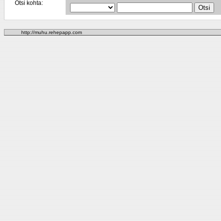
Otsi kohta:
http://muhu.rehepapp.com