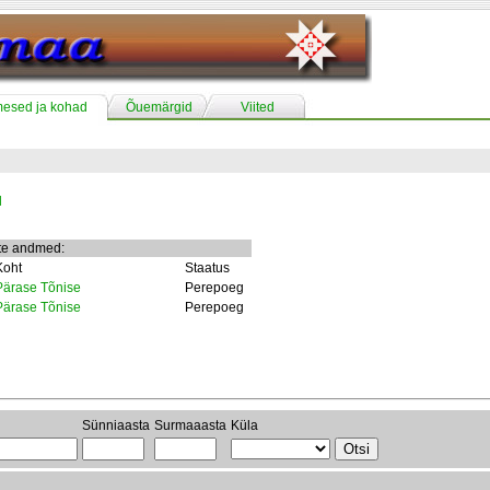
mesed ja kohad
Õuemärgid
Viited
l
te andmed:
Koht
Staatus
Pärase Tõnise
Perepoeg
Pärase Tõnise
Perepoeg
Sünniaasta
Surmaaasta
Küla