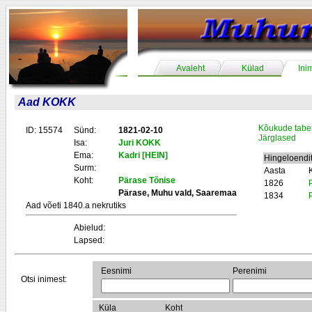
Avaleht
Külad
Ini
Aad KOKK
Kõukude tabe
ID: 15574
Sünd:
1821-02-10
Järglased
Isa:
Juri KOKK
Ema:
Kadri [HEIN]
Hingeloendi
Surm:
Aasta
Koht:
Pärase Tõnise
1826
Pärase, Muhu vald, Saaremaa
1834
Aad võeti 1840.a nekrutiks
Abielud:
Lapsed:
Eesnimi
Perenimi
Otsi inimest:
Küla
Koht