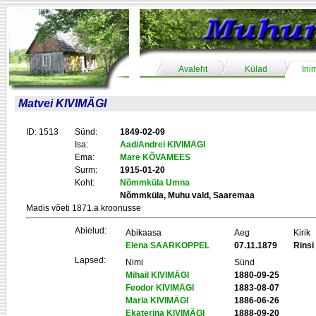
Avaleht
Külad
Ini
Matvei KIVIMÄGI
ID: 1513
Sünd:
1849-02-09
Isa:
Aad/Andrei KIVIMÄGI
Ema:
Mare KÕVAMEES
Surm:
1915-01-20
Koht:
Nõmmküla Umna
Nõmmküla, Muhu vald, Saaremaa
Madis võeti 1871.a kroonusse
Abielud:
Abikaasa
Aeg
Kirik
Elena SAARKOPPEL
07.11.1879
Rinsi
Lapsed:
Nimi
Sünd
Mihail KIVIMÄGI
1880-09-25
Feodor KIVIMÄGI
1883-08-07
Maria KIVIMÄGI
1886-06-26
Ekaterina KIVIMÄGI
1888-09-20