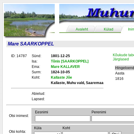
Avaleht
Külad
Ini
Mare SAARKOPPEL
Kõukude tab
ID: 14787
Sünd:
1801-12-25
Järglased
Isa:
Tõnis [SAARKOPPEL]
Ema:
Mare KALLAVER
Hingeloend
Surm:
1824-10-05
Aasta
Koht:
Kallaste Jõe
1816
Kallaste, Muhu vald, Saaremaa
Abielud:
Lapsed:
Eesnimi
Perenimi
Otsi inimest:
Küla
Koht
Otsi kohta: