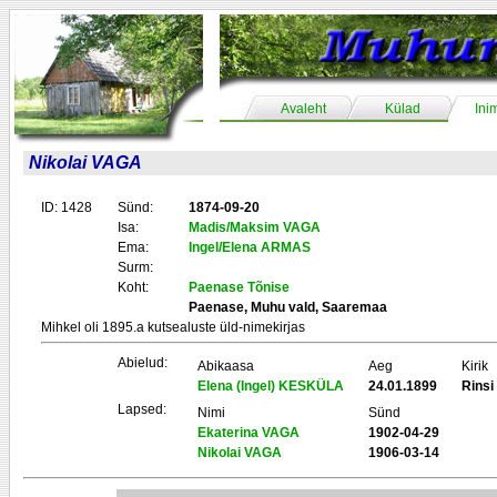
Avaleht
Külad
Ini
Nikolai VAGA
ID: 1428
Sünd:
1874-09-20
Isa:
Madis/Maksim VAGA
Ema:
Ingel/Elena ARMAS
Surm:
Koht:
Paenase Tõnise
Paenase, Muhu vald, Saaremaa
Mihkel oli 1895.a kutsealuste üld-nimekirjas
Abielud:
Abikaasa
Aeg
Kirik
Elena (Ingel) KESKÜLA
24.01.1899
Rins
Lapsed:
Nimi
Sünd
Ekaterina VAGA
1902-04-29
Nikolai VAGA
1906-03-14