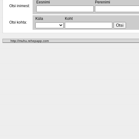
Eesnimi
Perenimi
Otsi inimest:
Küla
Koht
Otsi kohta:
http://muhu.rehepapp.com