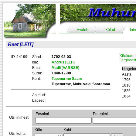
Avaleht
Külad
Ini
Reet [LEIT]
Kõukude 
ID: 14199
Sünd:
1792-02-03
Järglased
Isa:
Andrus [LEIT]
Ema:
Madli [VARBSE]
Hingelo
Surm:
1848-12-08
Aasta
Koht:
Tupenurme Saare
1795
Tupenurme, Muhu vald, Saaremaa
1816
1826
Abielud:
1834
Lapsed:
Eesnimi
Perenimi
Otsi inimest:
Küla
Koht
Otsi kohta: