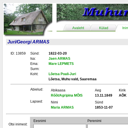
Avaleht
Külad
Ini
Juri/Georgi ARMAS
ID: 13859
Sünd:
1822-03-20
Isa:
Jaen ARMAS
Ema:
Mare LEPMETS
Surm:
Koht:
Lõetsa Poali-Juri
Lõetsa, Muhu vald, Saaremaa
Abielud:
Abikaasa
Aeg
Kirik
Rõõt/Agripina MÕIS
13.11.1849
AÕK
Lapsed:
Nimi
Sünd
Maria ARMAS
1853-11-07
Eesnimi
Perenimi
Otsi inimest: