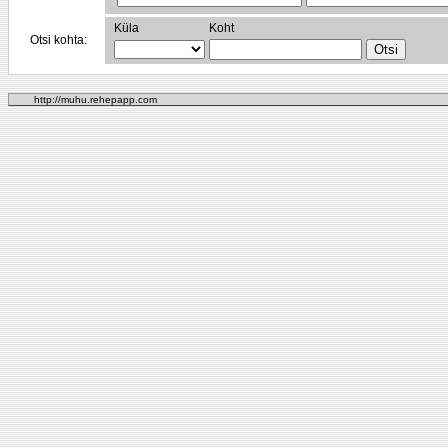
Küla
Koht
Otsi kohta:
http://muhu.rehepapp.com