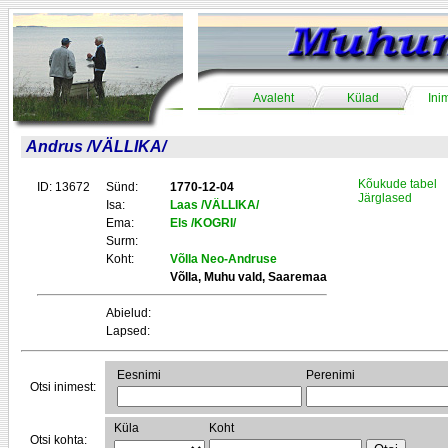
Avaleht
Külad
Ini
Andrus /VÄLLIKA/
Kõukude tabel
ID: 13672
Sünd:
1770-12-04
Järglased
Isa:
Laas /VÄLLIKA/
Ema:
Els /KOGRI/
Surm:
Koht:
Võlla Neo-Andruse
Võlla, Muhu vald, Saaremaa
Abielud:
Lapsed:
Eesnimi
Perenimi
Otsi inimest:
Küla
Koht
Otsi kohta: