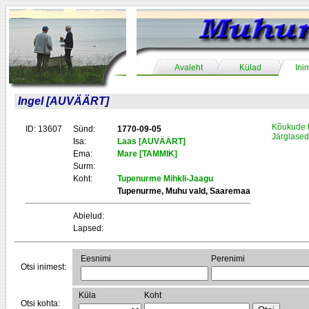
Avaleht
Külad
Ini
Ingel [AUVÄÄRT]
Kõukude 
ID: 13607
Sünd:
1770-09-05
Järglased
Isa:
Laas [AUVÄÄRT]
Ema:
Mare [TAMMIK]
Surm:
Koht:
Tupenurme Mihkli-Jaagu
Tupenurme, Muhu vald, Saaremaa
Abielud:
Lapsed:
Eesnimi
Perenimi
Otsi inimest:
Küla
Koht
Otsi kohta: