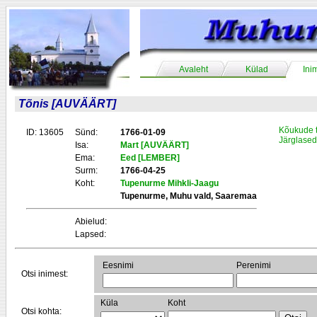
Avaleht
Külad
Ini
Tõnis [AUVÄÄRT]
Kõukude 
ID: 13605
Sünd:
1766-01-09
Järglased
Isa:
Mart [AUVÄÄRT]
Ema:
Eed [LEMBER]
Surm:
1766-04-25
Koht:
Tupenurme Mihkli-Jaagu
Tupenurme, Muhu vald, Saaremaa
Abielud:
Lapsed:
Eesnimi
Perenimi
Otsi inimest:
Küla
Koht
Otsi kohta: