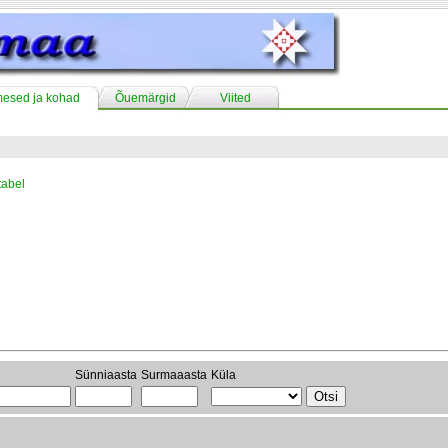
mesed ja kohad
Õuemärgid
Viited
tabel
Sünniaasta
Surmaaasta
Küla