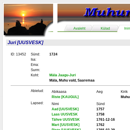
Avaleht
Külad
Ini
Juri [UUSVESK]
ID: 13452
Sünd:
1724
Isa:
Ema:
Surm:
Koht:
Mäla Jaagu-Juri
Mäla, Muhu vald, Saaremaa
Abielud:
Abikaasa
Aeg
Kirik
Riste [KAUGUL]
Muhu
Lapsed:
Nimi
Sünd
Aad [UUSVESK]
1757
Laas UUSVESK
1758
Tähve UUSVESK
1761-12-16
Mart [UUSVESK]
1762