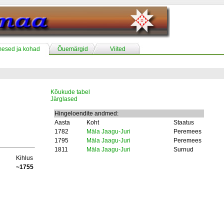
mesed ja kohad
Õuemärgid
Viited
Kõukude tabel
Järglased
Hingeloendite andmed:
Aasta
Koht
Staatus
1782
Mäla Jaagu-Juri
Peremees
1795
Mäla Jaagu-Juri
Peremees
1811
Mäla Jaagu-Juri
Surnud
Kihlus
~1755