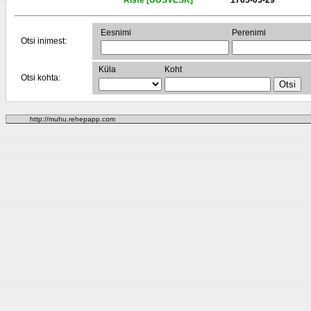
Riste [UUSVESK]
1765-03-29
Eesnimi
Perenimi
Otsi inimest:
Küla
Koht
Otsi kohta:
http://muhu.rehepapp.com