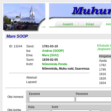
Avaleht
Külad
Ini
Mare SOOP
Kõukude t
ID: 13244
Sünd:
1781-03-10
Järglased
Isa:
Andrus [SOOP]
Ema:
Mare [SUU]
Hingelo
Surm:
1839-02-05
Aasta
Koht:
Nõmmküla Pendu
1782
Nõmmküla, Muhu vald, Saaremaa
1795
1816
Abielud:
1826
Lapsed:
1834
Eesnimi
Perenimi
Otsi inimest:
Küla
Koht
Otsi kohta: